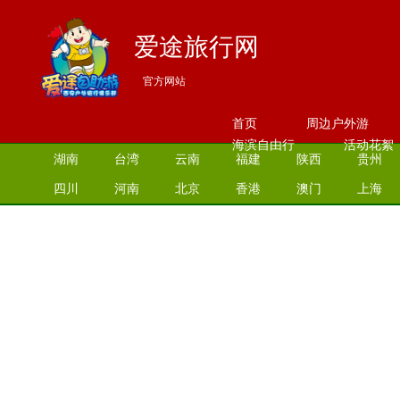
爱途旅行网
官方网站
首页
周边户外游
海滨自由行
活动花絮
湖南
台湾
云南
福建
陕西
贵州
四川
河南
北京
香港
澳门
上海
江苏
湖北
山西
安徽
江西
青海