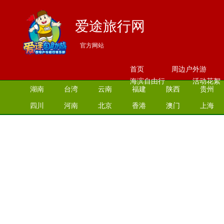
爱途旅行网
官方网站
首页
周边户外游
海滨自由行
活动花絮
湖南
台湾
云南
福建
陕西
贵州
四川
河南
北京
香港
澳门
上海
江苏
湖北
山西
安徽
江西
青海