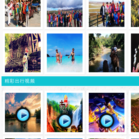
欣赏美图
欣赏美图
欣赏美图
2021湘西尖多多
2019年5月缅甸风
12月17日柬埔
德夯风景
情
残壁断痕的微
0年10月云贵
印象阳朔
2017春节云
老挝琅勃拉邦
篷车漫游
民族风
界遗迹 泰国
欣赏美图
欣赏美图
欣赏美图
日邂逅异域
9月8日邂逅异域
9月8日邂逅异域
10月22日残壁
新疆 在9月
风景 新疆 在9月
风景 新疆 在9月
痕的微笑 柬埔
精彩出行视频
2016年7月俯瞰
爱途航拍俯
的季节 走
最灿烂的季节 走
最灿烂的季节 走
吴哥 神秘琅勃
这片醉
进这片醉
进这片醉
邦 万荣万
内蒙大草原东
新疆
三省自由行
欣赏美图
欣赏美图
欣赏美图
22日残壁断
10月22日残壁断
10月26日越南下
笑 柬埔寨
痕的微笑 柬埔寨
龙湾 河内 岘港 芽
神秘琅勃拉
吴哥 神秘琅勃拉
庄 胡志明 柬埔寨
爱途官宣
秘境湘西
 万荣万
邦 万荣万
金边