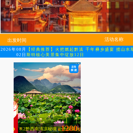
活动名称
出发时间
2026年08月
【经典推荐】火把燃起黔滇 千年彝乡盛宴 揽山水
02日
斯特核心美景集中绽放12日
盛宴 揽
荷塘碧
中绽放
元
980
23
1280
%
8.2黔西南清凉秘境 赴千年星火狂
￥
元