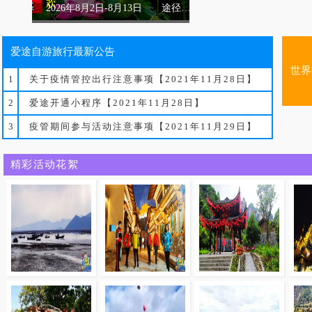
欢
2026年8月2日-8月13日 途径：重庆 贵州 云南
爱途自游旅行最新公告
2019年福建霞
2020年10月
世界
浦厦门摄影
贵川大篷车
1
关于疫情管控出行注意事项【2021年11月28日】
游
2
爱途开通小程序【2021年11月28日】
3
疫管期间参与活动注意事项【2021年11月29日】
2015.12 泰国
2015.9大美
精彩活动花絮
清迈花絮
疆花絮(1)
2016年10月柬
2016年10月
埔寨吴哥
国斯米兰群