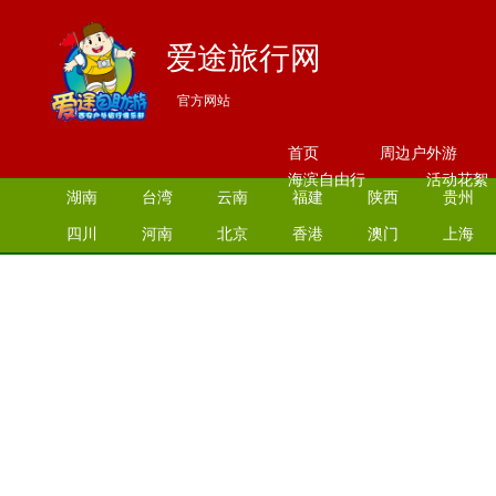
爱途旅行网
官方网站
首页
周边户外游
海滨自由行
活动花絮
湖南
台湾
云南
福建
陕西
贵州
四川
河南
北京
香港
澳门
上海
江苏
湖北
山西
安徽
江西
青海