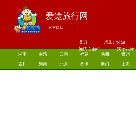
爱途旅行网
官方网站
首页
周边户外游
海滨自由行
活动花絮
湖南
台湾
云南
福建
陕西
贵州
四川
河南
北京
香港
澳门
上海
江苏
湖北
山西
安徽
江西
青海