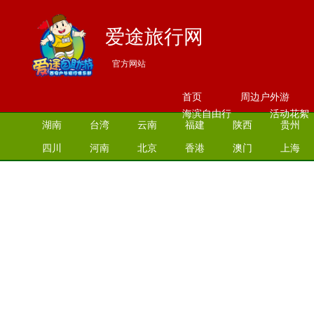
爱途旅行网
官方网站
首页
周边户外游
海滨自由行
活动花絮
湖南
台湾
云南
福建
陕西
贵州
四川
河南
北京
香港
澳门
上海
江苏
湖北
山西
安徽
江西
青海