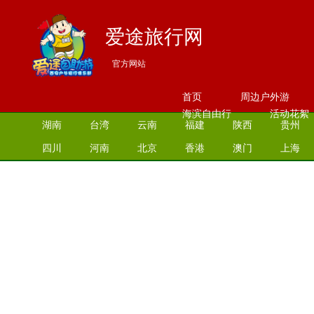
爱途旅行网
官方网站
首页
周边户外游
海滨自由行
活动花絮
湖南
台湾
云南
福建
陕西
贵州
四川
河南
北京
香港
澳门
上海
江苏
湖北
山西
安徽
江西
青海