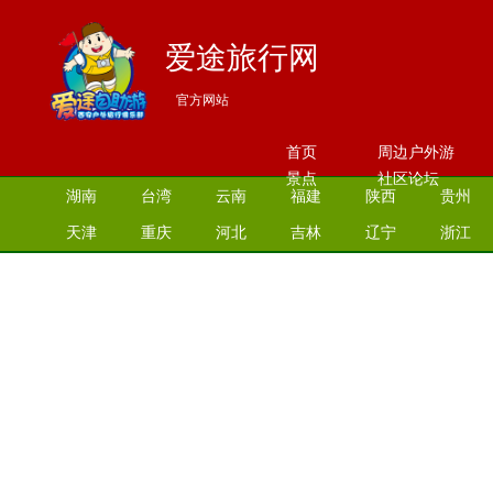
爱途旅行网
官方网站
首页
周边户外游
景点
社区论坛
湖南
台湾
云南
福建
陕西
贵州
天津
重庆
河北
吉林
辽宁
浙江