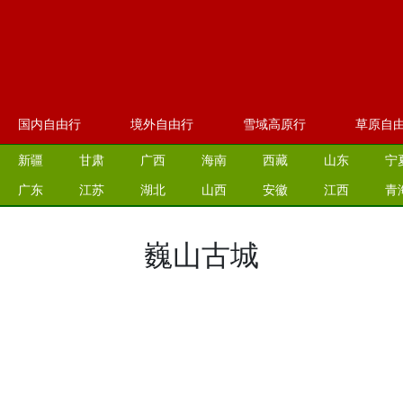
国内自由行
境外自由行
雪域高原行
草原自
新疆
甘肃
广西
海南
西藏
山东
宁
广东
江苏
湖北
山西
安徽
江西
青
巍山古城