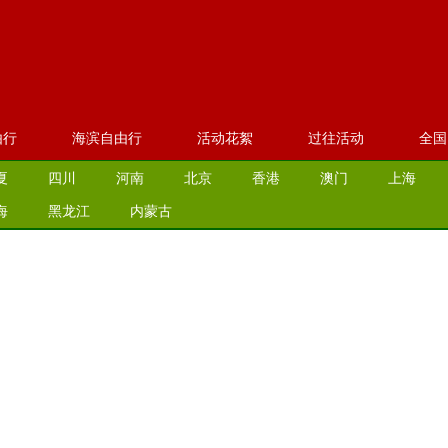
由行
海滨自由行
活动花絮
过往活动
全国
夏
四川
河南
北京
香港
澳门
上海
海
黑龙江
内蒙古