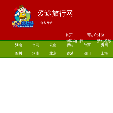
爱途旅行网
官方网站
首页
周边户外游
海滨自由行
活动花絮
湖南
台湾
云南
福建
陕西
贵州
四川
河南
北京
香港
澳门
上海
江苏
湖北
山西
安徽
江西
青海