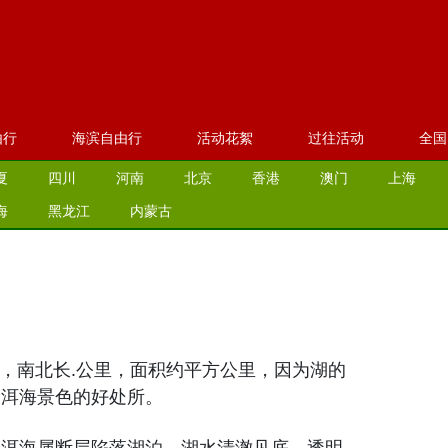
由行
海滨自由行
活动花絮
过往活动
全国
夏
四川
河南
北京
香港
澳门
上海
海
黑龙江
内蒙古
，南北长.公里，面积约平方公里，因为湖的
山洱海景色的好处所。
。洱海属断层陷落湖泊，湖水清澈见底，透明