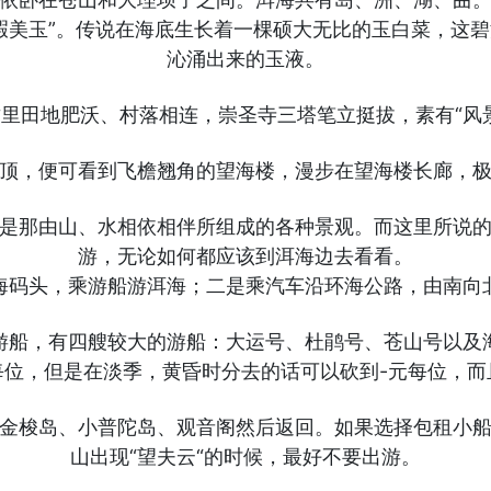
瑕美玉”。传说在海底生长着一棵硕大无比的玉白菜，这
沁涌出来的玉液。
里田地肥沃、村落相连，崇圣寺三塔笔立挺拔，素有“风
顶，便可看到飞檐翘角的望海楼，漫步在望海楼长廊，
是那由山、水相依相伴所组成的各种景观。而这里所说
游，无论如何都应该到洱海边去看看。
海码头，乘游船游洱海；二是乘汽车沿环海公路，由南向
游船，有四艘较大的游船：大运号、杜鹃号、苍山号以及
每位，但是在淡季，黄昏时分去的话可以砍到-元每位，而
金梭岛、小普陀岛、观音阁然后返回。如果选择包租小
山出现“望夫云“的时候，最好不要出游。