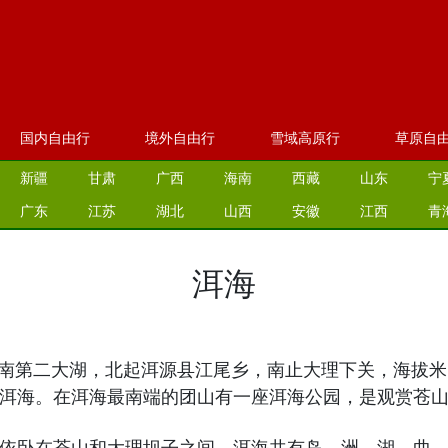
国内自由行
境外自由行
雪域高原行
草原自
新疆
甘肃
广西
海南
西藏
山东
宁
广东
江苏
湖北
山西
安徽
江西
青
洱海
南第二大湖，北起洱源县江尾乡，南止大理下关，海拔米
洱海。在洱海最南端的团山有一座洱海公园，是观赏苍
依卧在苍山和大理坝子之间。洱海共有岛、洲、湖、曲