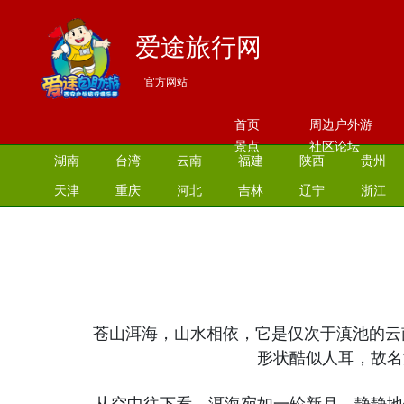
爱途旅行网
官方网站
首页
周边户外游
景点
社区论坛
湖南
台湾
云南
福建
陕西
贵州
天津
重庆
河北
吉林
辽宁
浙江
苍山洱海，山水相依，它是仅次于滇池的云
形状酷似人耳，故名
从空中往下看，洱海宛如一轮新月，静静地