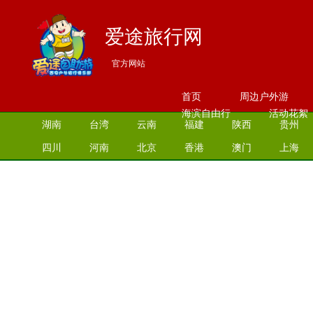
爱途旅行网
官方网站
首页
周边户外游
海滨自由行
活动花絮
湖南
台湾
云南
福建
陕西
贵州
四川
河南
北京
香港
澳门
上海
江苏
湖北
山西
安徽
江西
青海