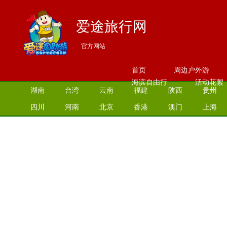
爱途旅行网
官方网站
首页
周边户外游
海滨自由行
活动花絮
湖南
台湾
云南
福建
陕西
贵州
四川
河南
北京
香港
澳门
上海
江苏
湖北
山西
安徽
江西
青海