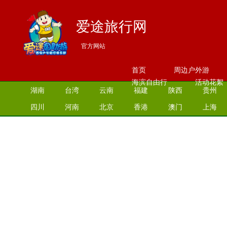
爱途旅行网
官方网站
首页
周边户外游
海滨自由行
活动花絮
湖南
台湾
云南
福建
陕西
贵州
四川
河南
北京
香港
澳门
上海
江苏
湖北
山西
安徽
江西
青海